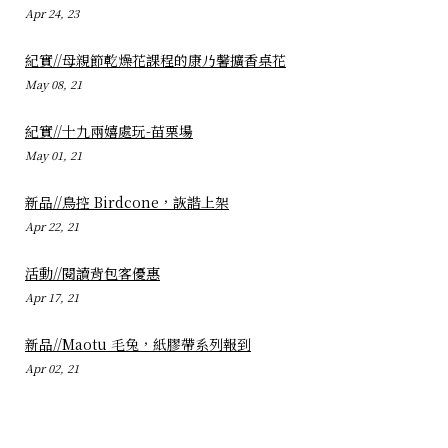
Apr 24, 23
紀實//母親節乾燥花課程的康乃馨擴香桌花
May 08, 21
紀實//十九兩嬉處玩-苗栗場
May 01, 21
新品//鳥控 Birdcone，詼諧上架
Apr 22, 21
活動//閱讀背包客優惠
Apr 17, 21
新品//Maotu 毛兔，紙膠帶系列報到
Apr 02, 21