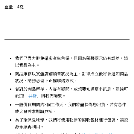
重量：4克
我們已盡力避免攝影產生色偏，但因為螢幕顯示仍有誤差，請
以實品為主。
商品庫存以實體店鋪銷售狀況為主，訂單成立後將會通知商品
狀況，請務必留下正確聯絡方式。
若對於商品庫存、內容有疑問，或想要知道更多訊息，建議可
於FB「
共發
」與我們聯繫。
一般備貨期間約3個工作天，我們將盡快為您出貨，若有急件
或大量需求還請見諒。
為了環保愛地球，我們將使用乾淨的回收包材進行包裝，讓資
源永續再利用。