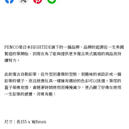
PENCO是日本HIGHTIDE旗下的一個品牌，品牌的起源從一支美國
製造的筆開始，到現在為了能夠提供更多復古美式風格的商品而持
續努力。
此款復古自動鉛筆，從外型到書寫的型態，很趣味的被設計成一個
鉛筆的樣子，而且就像玩具一樣擁有繽紛的色彩可以挑選。筆尾的
蓋子是橡皮擦，會隨著時間使用而慢慢減少，更凸顯了好像在使用
一支鉛筆的感覺，非常有趣！
尺寸：長155 x 寬8mm