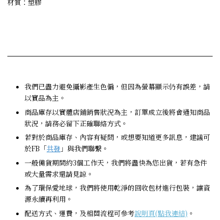
材質：塑膠
我們已盡力避免攝影產生色偏，但因為螢幕顯示仍有誤差，請
以實品為主。
商品庫存以實體店鋪銷售狀況為主，訂單成立後將會通知商品
狀況，請務必留下正確聯絡方式。
若對於商品庫存、內容有疑問，或想要知道更多訊息，建議可
於FB「
共發
」與我們聯繫。
一般備貨期間約3個工作天，我們將盡快為您出貨，若有急件
或大量需求還請見諒。
為了環保愛地球，我們將使用乾淨的回收包材進行包裝，讓資
源永續再利用。
配送方式、運費，及相關流程可參考
說明頁(點我連結)
。