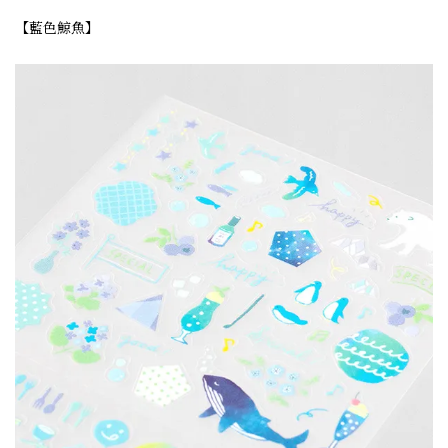
【藍色鯨魚】