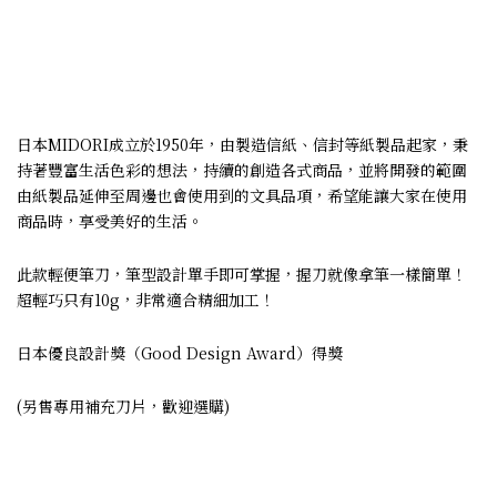
日本MIDORI成立於1950年，由製造信紙、信封等紙製品起家，秉
持著豐富生活色彩的想法，持續的創造各式商品，並將開發的範圍
由紙製品延伸至周邊也會使用到的文具品項，希望能讓大家在使用
商品時，享受美好的生活。
此款輕便筆刀，筆型設計單手即可掌握，握刀就像拿筆一樣簡單！
超輕巧只有10g，非常適合精細加工！
日本優良設計獎（Good Design Award）得獎
(另售專用補充刀片，歡迎選購)