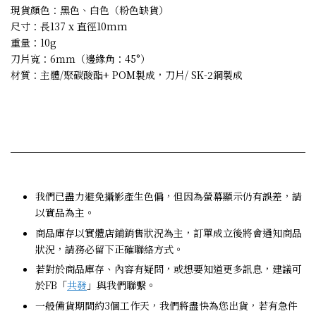
現貨顏色：黑色、白色（粉色缺貨）
尺寸：長137 x 直徑10mm
重量：10g
刀片寬：6ｍｍ（邊緣角：45°）
材質：主體/聚碳酸酯+ POM製成，刀片/ SK-2鋼製成
我們已盡力避免攝影產生色偏，但因為螢幕顯示仍有誤差，請
以實品為主。
商品庫存以實體店鋪銷售狀況為主，訂單成立後將會通知商品
狀況，請務必留下正確聯絡方式。
若對於商品庫存、內容有疑問，或想要知道更多訊息，建議可
於FB「
共發
」與我們聯繫。
一般備貨期間約3個工作天，我們將盡快為您出貨，若有急件