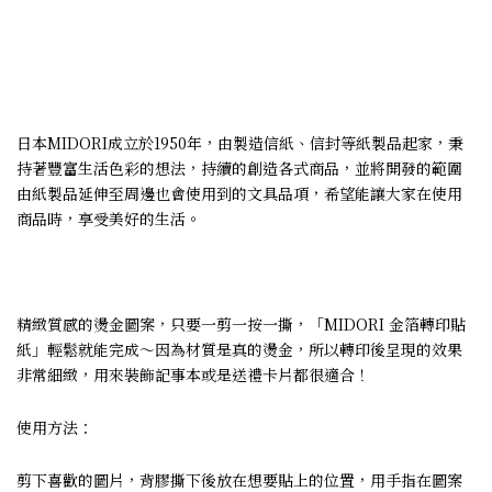
日本MIDORI成立於1950年，由製造信紙、信封等紙製品起家，秉
持著豐富生活色彩的想法，持續的創造各式商品，並將開發的範圍
由紙製品延伸至周邊也會使用到的文具品項，希望能讓大家在使用
商品時，享受美好的生活。
精緻質感的燙金圖案，只要一剪一按一撕，「MIDORI 金箔轉印貼
紙」輕鬆就能完成～因為材質是真的燙金，所以轉印後呈現的效果
非常細緻，用來裝飾記事本或是送禮卡片都很適合！
使用方法：
剪下喜歡的圖片，背膠撕下後放在想要貼上的位置，用手指在圖案