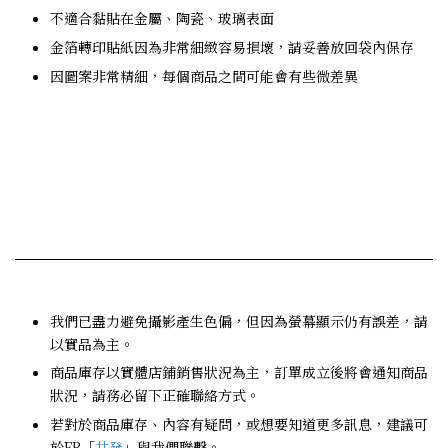
不適合黏貼在金屬、陶瓷、玻璃表面
金箔轉印貼紙因為非常細緻容易損壞，請妥善放回袋內保存
因圖案非常精細，每個商品之間可能會有些微差異
我們已盡力避免攝影產生色偏，但因為螢幕顯示仍有誤差，請
以實品為主。
商品庫存以實體店鋪銷售狀況為主，訂單成立後將會通知商品
狀況，請務必留下正確聯絡方式。
若對於商品庫存、內容有疑問，或想要知道更多訊息，建議可
於FB「
共發
」與我們聯繫。