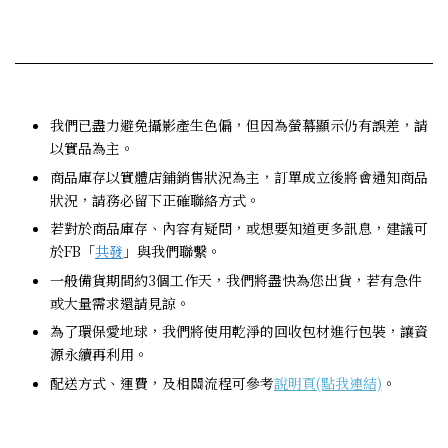
我們已盡力避免攝影產生色偏，但因為螢幕顯示仍有誤差，請
以實品為主。
商品庫存以實體店鋪銷售狀況為主，訂單成立後將會通知商品
狀況，請務必留下正確聯絡方式。
若對於商品庫存、內容有疑問，或想要知道更多訊息，建議可
於FB「
共發
」與我們聯繫。
一般備貨期間約3個工作天，我們將盡快為您出貨，若有急件
或大量需求還請見諒。
為了環保愛地球，我們將使用乾淨的回收包材進行包裝，讓資
源永續再利用。
配送方式、運費，及相關流程可參考
說明頁(點我連結)
。