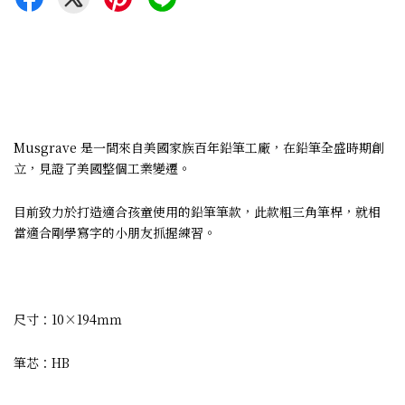
Musgrave 是一間來自美國家族百年鉛筆工廠，在鉛筆全盛時期創
立，見證了美國整個工業變遷。
目前致力於打造適合孩童使用的鉛筆筆款，此款粗三角筆桿，就相
當適合剛學寫字的小朋友抓握練習。
尺寸：10×194ｍｍ
筆芯：HB